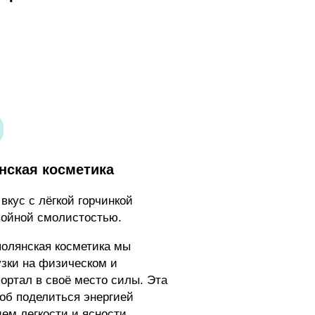
янская косметика
кус с лёгкой горчинкой
войной смолистостью.
полянская косметика мы
узки на физическом и
ортал в своё место силы. Эта
об поделиться энергией
м легкости и ясности,