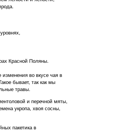
ирода.
 уровнях,
орах Красной Поляны.
 изменения во вкусе чая в
акое бывает, так как мы
льные травы.
ментоловой и перечной мяты,
емена укропа, хвоя сосны,
айных пакетика в