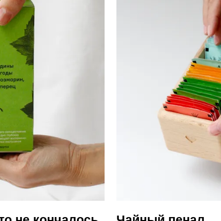
то не кончалось
Чайный пенал