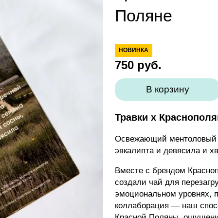
Поляне
НОВИНКА
750
руб.
В корзину
Травки х Краснопол
Освежающий ментоловый в
эвкалипта и девясила и х
Вместе с брендом Красно
создали чай для перезагр
эмоциональном уровнях, п
коллаборация — наш спос
Красной Поляны, ощущение