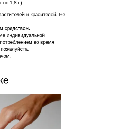
по 1,8 г.)
ластителей и красителей. Не
м средством.
оме индивидуальной
употреблением во время
 пожалуйста,
ачом.
же